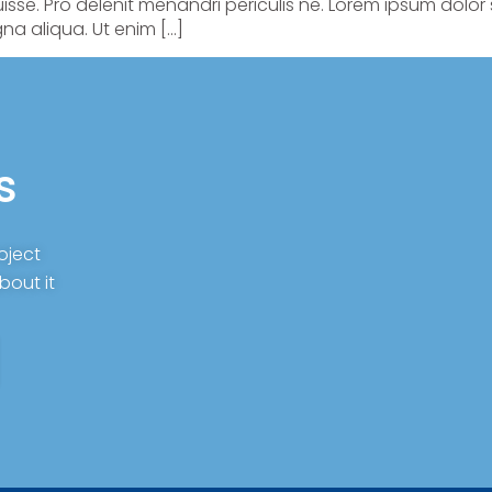
sse. Pro delenit menandri periculis ne. Lorem ipsum dolor 
na aliqua. Ut enim […]
s
roject
bout it