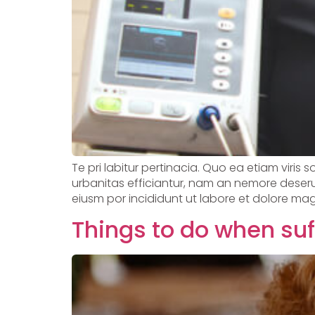
Te pri labitur pertinacia. Quo ea etiam viris 
urbanitas efficiantur, nam an nemore deserui
eiusm por incididunt ut labore et dolore mag
Things to do when su