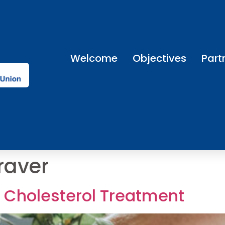
Welcome
Objectives
Part
raver
h Cholesterol Treatment