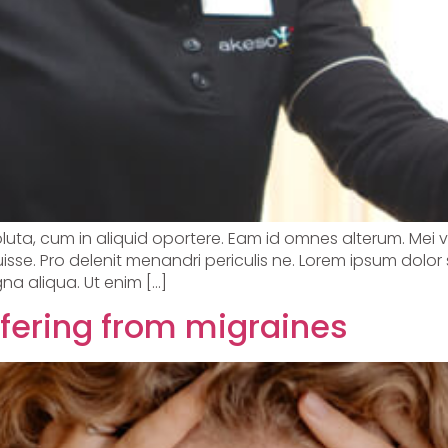
soluta, cum in aliquid oportere. Eam id omnes alterum. Mei 
sse. Pro delenit menandri periculis ne. Lorem ipsum dolor 
na aliqua. Ut enim […]
ffering from migraines