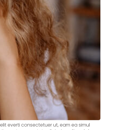
velit everti consectetuer ut, eam ea simul