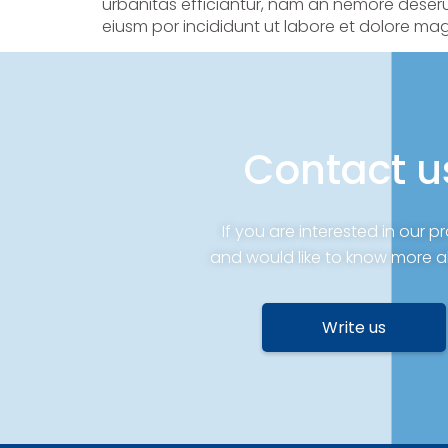
urbanitas efficiantur, nam an nemore deserui
eiusm por incididunt ut labore et dolore mag
Contact u
If you are interested in our p
and would like to know more a
Write us