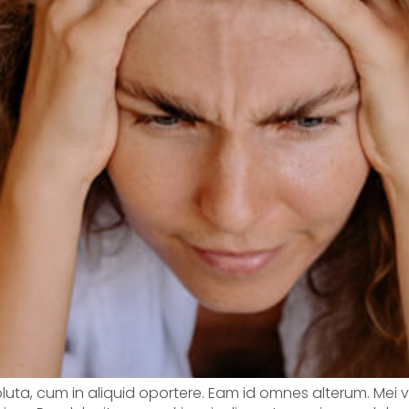
soluta, cum in aliquid oportere. Eam id omnes alterum. Mei 